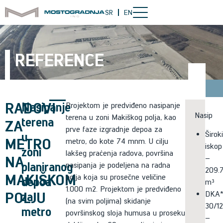
SR
EN
REFERENCE
RADOVI
Nasipanje
Projektom je predviđeno nasipanje
Nasip
terena u zoni Makiškog polja, kao
terena
ZA
prve faze izgradnje depoa za
u
Široki
METRO
metro, do kote 74 mnm. U cilju
iskop
zoni
lakšeg praćenja radova, površina
NA
–
planiranog
nasipanja je podeljena na radna
209.7
MAKIŠKOM
polja koja su prosečne veličine
depoa
m³
1.000 m2. Projektom je predviđeno
POLJU
za
DKA
(na svim poljima) skidanje
30/1
metro
površinskog sloja humusa u proseku
–