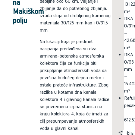
na
debljine oko 60 cm, valjanje i
131.2
zbijanje tla do potrebnog zbijanja,
Makiškom
m³
izrada sloja od drobljenog kamenog
polju
DKA
materijala 30/125 mm kao i 0/31,5
0/31
mm.
–
42.88
Na lokaciji koja je predmet
m³
nasipanja predviđena su dva
DKA
armirano-betonska atmosferska
0/63
kolektora čija će funkcija biti
mm
prikupljanje atmosferskih voda sa
–
površina budućeg depoa metro i
15.40
ostale prateće infrastrukture. Zbog
m³
razlika u kotama dna kanala
Reful
kolektora 4 i glavnog kanala radiće
pesa
se privremena crpna stanica na
–
kraju kolektora 4, koja će imati za
612.
cilj prepumpavanje atmosferskih
voda u glavni kanal.
*Droblje