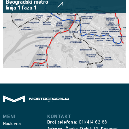
Beogradski metro
linija 1 faza 1
MENI
KONTAKT
Broj telefona:
011/414 62 88
Naslovna
Adresa:
Žanke Stokić 39, Beograd