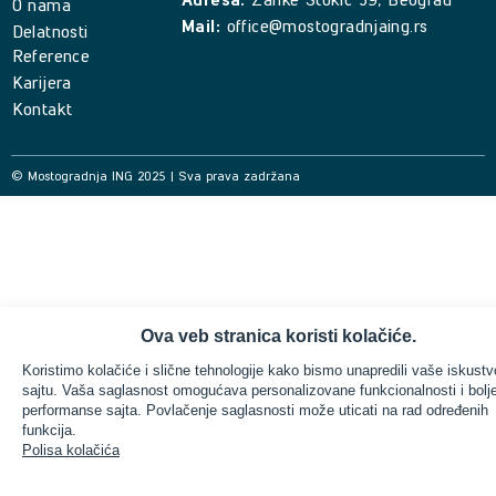
O nama
Mail:
office@mostogradnjaing.rs
Delatnosti
Reference
Karijera
Kontakt
© Mostogradnja ING 2025 | Sva prava zadržana
Ova veb stranica koristi kolačiće.
Koristimo kolačiće i slične tehnologije kako bismo unapredili vaše iskustv
sajtu. Vaša saglasnost omogućava personalizovane funkcionalnosti i bolj
performanse sajta. Povlačenje saglasnosti može uticati na rad određenih
funkcija.
Polisa kolačića