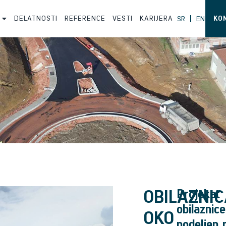
DELATNOSTI
REFERENCE
VESTI
KARIJERA
KO
SR
EN
OBILAZNIC
Projekat
obilaznice
OKO
podeljen 