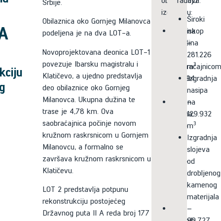
obuhvataju
radova:
Srbije.
izgradnju:
Široki
Obilaznica oko Gornjeg Milanovca
A
Ukupna
iskop
podeljena je na dva LOT-a.
površina
–
Novoprojektovana deonica LOT-1
pod
281.226
povezuje Ibarsku magistralu i
3
saobraćajnico
m
kciju
Klatičevo, a ujedno predstavlja
74.094
Izgradnja
g
deo obilaznice oko Gornjeg
2
m
nasipa
Milanovca. Ukupna dužina te
Ukupna
–
trase je 4,78 km. Ova
dužina,
129.932
saobraćajnica počinje novom
3
LOT-
m
kružnom raskrsnicom u Gornjem
1
Izgradnja
Milanovcu, a formalno se
i
slojeva
završava kružnom raskrsnicom u
LOT-
od
Klatičevu.
2
drobljenog
9,7
kamenog
LOT 2 predstavlja potpunu
km
materijala
rekonstrukciju postojećeg
Broj
–
Državnog puta II A reda broj 177
kružnih
90.727