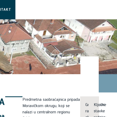
NTAKT
A
Predmetna saobraćajnica pripada
Građevinski
Ključne
Moravičkom okrugu, koji se
radovi
stavke
nalazi u centralnom regionu
na