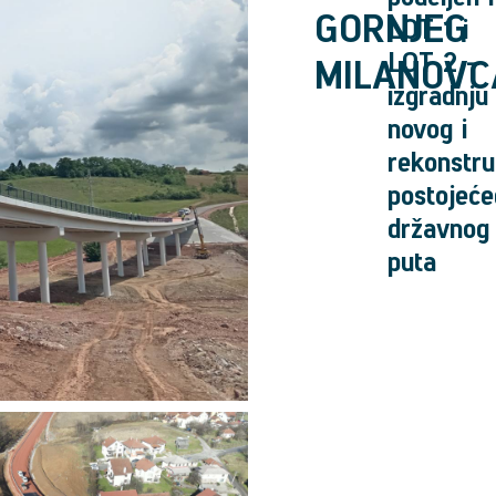
GORNJEG
LOT 1 i
LOT 2 -
MILANOVC
izgradnju
novog i
rekonstru
postojeće
državnog
puta