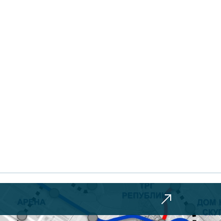
Prva faza izg
metroa