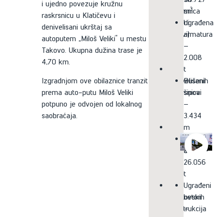
i ujedno povezuje kružnu
3
raskrsnica
m
raskrsnicu u Klatičevu i
(kružni
Ugrađena
denivelisani ukrštaj sa
tokovi)
armatura
autoputem „Miloš Veliki“ u mestu
–
–
Takovo. Ukupna dužina trase je
2
2.008
4,70 km.
Broj
t
Izgradnjom ove obilaznice tranzit
denivelisanih
Bušeni
prema auto-putu Miloš Veliki
raskrsnica
šipovi
potpuno je odvojen od lokalnog
–
–
saobraćaja.
1
3.434
Broj
m
površinskih
Ugrađeni
raskrsnica
asfalt –
–
26.056
2
t
Broj
Ugrađeni
mostovskih
beton
konstrukcija
–