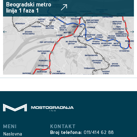
Beogradski metro
linija 1 faza 1
MENI
KONTAKT
Broj telefona:
011/414 62 88
Naslovna