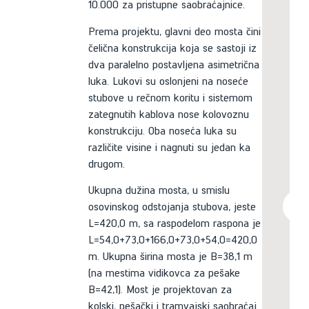
10.000 za pristupne saobraćajnice.
Prema projektu, glavni deo mosta čini
čelična konstrukcija koja se sastoji iz
dva paralelno postavljena asimetrična
luka. Lukovi su oslonjeni na noseće
stubove u rečnom koritu i sistemom
zategnutih kablova nose kolovoznu
konstrukciju. Oba noseća luka su
različite visine i nagnuti su jedan ka
drugom.
Ukupna dužina mosta, u smislu
osovinskog odstojanja stubova, jeste
L=420,0 m, sa raspodelom raspona je
L=54,0+73,0+166,0+73,0+54,0=420,0
m. Ukupna širina mosta je B=38,1 m
(na mestima vidikovca za pešake
B=42,1). Most je projektovan za
kolski, pešački i tramvajski saobraćaj.