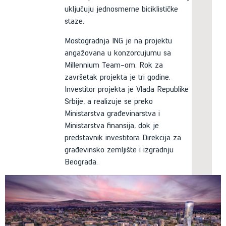
uključuju jednosmerne biciklističke
staze.
Mostogradnja ING je na projektu
angažovana u konzorcujumu sa
Millennium Team-om. Rok za
završetak projekta je tri godine.
Investitor projekta je Vlada Republike
Srbije, a realizuje se preko
Ministarstva građevinarstva i
Ministarstva finansija, dok je
predstavnik investitora Direkcija za
građevinsko zemljište i izgradnju
Beograda.