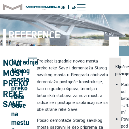
SR
EN
REFERENCE
NOVI
Izgradnja
Projekat izgradnje novog mosta
Ključne
preko reke Save i demontaža Starog
Novog
MOST
pozicije
savskog mosta u Beogradu obuhvata
mosta
PREKO
demontažu postojeće konstrukcije,
Rad
preko
kao i izgradnju šipova, temelja i
REKE
od
reke
betonskih stubova za novi most, a
beto
SAVE
radiće se i pristupne saobraćajnice sa
Save
≈34
obe strane reke Save.
3
na
m
Pov
Posao demontaže Starog savskog
mestu
pod
mosta sastavni je deo priprema za