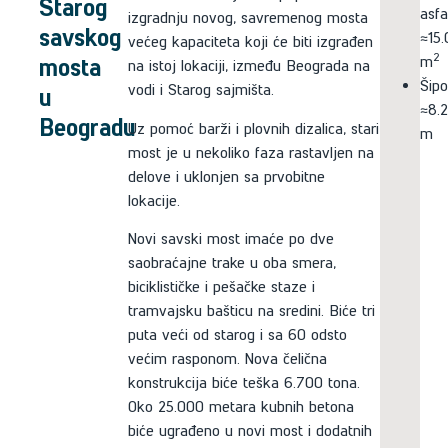
Starog
asfa
izgradnju novog, savremenog mosta
savskog
≈15
većeg kapaciteta koji će biti izgrađen
2
mosta
m
na istoj lokaciji, između Beograda na
Šipo
vodi i Starog sajmišta.
u
≈8.
Beogradu
Uz pomoć barži i plovnih dizalica, stari
m
most je u nekoliko faza rastavljen na
delove i uklonjen sa prvobitne
lokacije.
Novi savski most imaće po dve
saobraćajne trake u oba smera,
biciklističke i pešačke staze i
tramvajsku bašticu na sredini. Biće tri
puta veći od starog i sa 60 odsto
većim rasponom. Nova čelična
konstrukcija biće teška 6.700 tona.
Oko 25.000 metara kubnih betona
biće ugrađeno u novi most i dodatnih