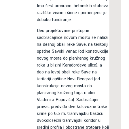
Ima šest armirano-betonskih stubova
različite visine i širine i primenjeno je
duboko fundiranje.
Deo projektovane pristupne
saobraćajnice novom mostu se nalazi
na desnoj obali reke Save, na teritoriji
opštine Savski venac (od konstrukcije
novog mosta do planiranog kružnog
toka u blizini Karađorđeve ulice), a
deo na levoj obali reke Save na
teritoriji opštine Novi Beograd (od
konstrukcije novog mosta do
planiranog kružnog toga u ulici
Vladimira Popovića). Saobraćajni
pravac predviđa dve kolovozne trake
širine po 6,5 m, tramvajsku bašticu,
dvokolosečni tramvajski koridor u
sredini profila i obostrane trotoare koji