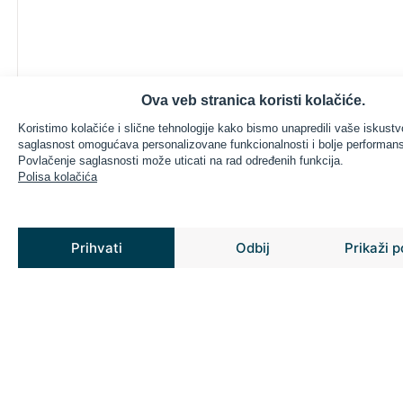
Ova veb stranica koristi kolačiće.
Koristimo kolačiće i slične tehnologije kako bismo unapredili vaše iskustv
saglasnost omogućava personalizovane funkcionalnosti i bolje performans
Povlačenje saglasnosti može uticati na rad određenih funkcija.
Polisa kolačića
Prihvati
Odbij
Prikaži 