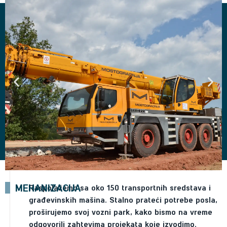
MEHANIZACIJA
Raspolažemo sa oko 150 transportnih sredstava i
građevinskih mašina. Stalno prateći potrebe posla,
proširujemo svoj vozni park, kako bismo na vreme
odgovorili zahtevima projekata koje izvodimo.