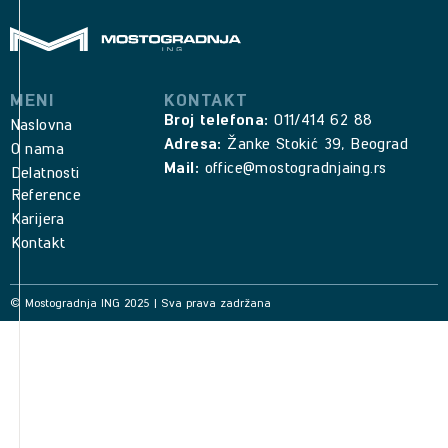
MENI
KONTAKT
Broj telefona:
011/414 62 88
Naslovna
Adresa:
Žanke Stokić 39, Beograd
O nama
Mail:
office@mostogradnjaing.rs
Delatnosti
Reference
Karijera
Kontakt
© Mostogradnja ING 2025 | Sva prava zadržana