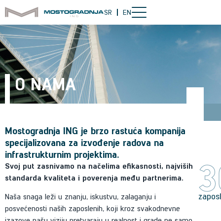
SR
EN
O NAMA
Ko smo mi
Mostogradnja ING je brzo rastuća kompanija
specijalizovana za izvođenje radova na
infrastrukturnim projektima.
3
Svoj put zasnivamo na načelima efikasnosti, najviših
standarda kvaliteta i poverenja među partnerima.
zapos
Naša snaga leži u znanju, iskustvu, zalaganju i
posvećenosti naših zaposlenih, koji kroz svakodnevne
izazove našu viziju pretvaraju u realnost i grade ne samo