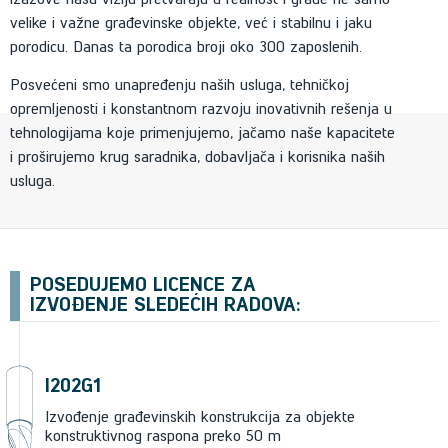
velike i važne građevinske objekte, već i stabilnu i jaku
porodicu. Danas ta porodica broji oko 300 zaposlenih.
Posvećeni smo unapređenju naših usluga, tehničkoj
opremljenosti i konstantnom razvoju inovativnih rešenja u
tehnologijama koje primenjujemo, jačamo naše kapacitete
i proširujemo krug saradnika, dobavljača i korisnika naših
usluga.
POSEDUJEMO LICENCE ZA
IZVOĐENJE SLEDEĆIH RADOVA:
I202G1
Izvođenje građevinskih konstrukcija za objekte
konstruktivnog raspona preko 50 m