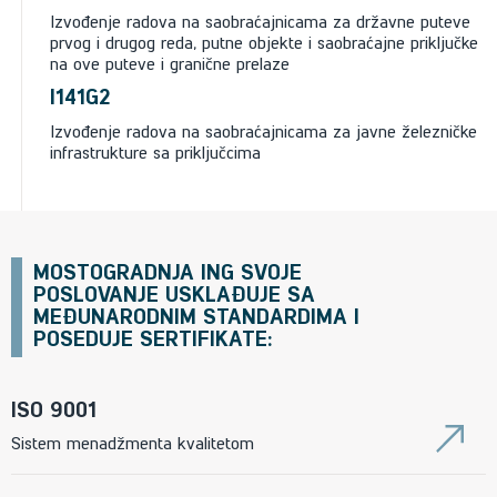
Izvođenje radova na saobraćajnicama za državne puteve
prvog i drugog reda, putne objekte i saobraćajne priključke
na ove puteve i granične prelaze
I141G2
Izvođenje radova na saobraćajnicama za javne železničke
infrastrukture sa priključcima
MOSTOGRADNJA ING SVOJE
POSLOVANJE USKLAĐUJE SA
MEĐUNARODNIM STANDARDIMA I
POSEDUJE SERTIFIKATE:
ISO 9001
Sistem menadžmenta kvalitetom